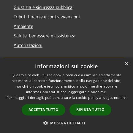
Giustizia e sicurezza pubblica
Tributi,finanze e contravvenzioni
Ambiente
Salute, benessere e assistenza
Autorizzazioni
NOVITÀ
×
Informazioni sui cookie
Notizie
Questo sito web utilizza cookie tecnici e assimilati strettamente
necessari al corretto funzionamento e alla navigazione del sito,
Comunicati
nonché un cookie tecnico analitico al solo fine di elaborare
informazioni statistiche, aggregate e anonime.
Avvisi
Per maggiori dettagli, può consultare la cookie policy al seguente
link
VIVERE IL COMUNE
RIFIUTA TUTTO
ACCETTA TUTTO
Luoghi
MOSTRA DETTAGLI
Eventi