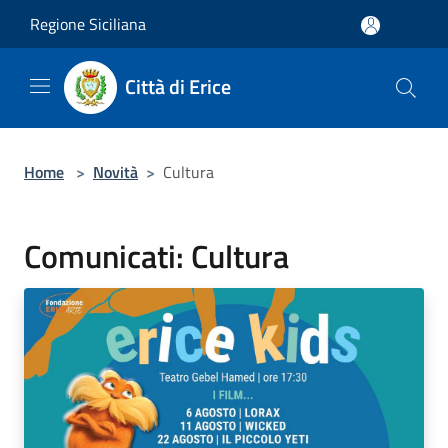
Salta al contenuto principale
Regione Siciliana
Città di Erice
Home
>
Novità
>
Cultura
Comunicati: Cultura