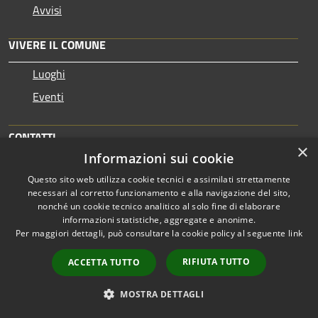
Avvisi
VIVERE IL COMUNE
Luoghi
Eventi
CONTATTI
×
Informazioni sui cookie
Città di Erice
Questo sito web utilizza cookie tecnici e assimilati strettamente
Piazza Antonino Zichichi, 3 - 91016
necessari al corretto funzionamento e alla navigazione del sito,
Codice Fiscale: 80004000818
nonché un cookie tecnico analitico al solo fine di elaborare
informazioni statistiche, aggregate e anonime.
PEC:
protocollo@pec.comune.erice.tp.it
Per maggiori dettagli, può consultare la cookie policy al seguente
link
Centralino Unico: 0923 502111
RIFIUTA TUTTO
ACCETTA TUTTO
MOSTRA DETTAGLI
Prenotazione appuntamento