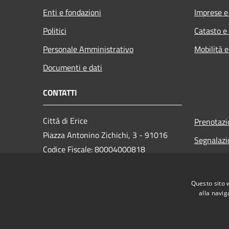
Enti e fondazioni
Imprese 
Politici
Catasto e
Personale Amministrativo
Mobilità e
Documenti e dati
CONTATTI
Città di Erice
Prenotaz
Piazza Antonino Zichichi, 3 - 91016
Segnalazi
Codice Fiscale: 80004000818
Leggi le 
PEC:
Richiesta
protocollo@pec.comune.erice.tp.it
Questo sito 
Centralino Unico: 0923 502111
alla navig