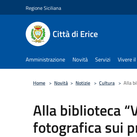
Salta al contenuto principale
Regione Siciliana
Città di Erice
Amministrazione
Novità
Servizi
Vivere 
Home
>
Novità
>
Notizie
>
Cultura
>
Alla bi
Alla biblioteca “
fotografica sui p