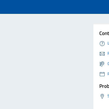
Cont
Prob