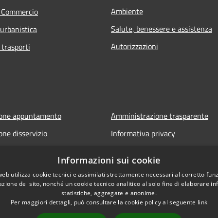
Ambiente
e Commercio
Salute, benessere e assistenza
 urbanistica
Autorizzazioni
 trasporti
ione appuntamento
Amministrazione trasparente
one disservizio
Informativa privacy
FAQ
Note legali
Informazioni sui cookie
 assistenza
Dichiarazione di accessibilità
web utilizza cookie tecnici e assimilati strettamente necessari al corretto fu
azione del sito, nonché un cookie tecnico analitico al solo fine di elaborare i
statistiche, aggregate e anonime.
Per maggiori dettagli, può consultare la cookie policy al seguente
link