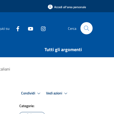
Accedi all'area personale
uici su
Cerca
Tutti gli argomenti
taliani
Condividi
Vedi azioni
Categorie: