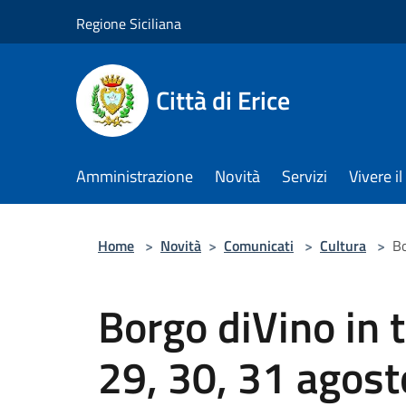
Salta al contenuto principale
Regione Siciliana
Città di Erice
Amministrazione
Novità
Servizi
Vivere 
Home
>
Novità
>
Comunicati
>
Cultura
>
Bo
Borgo diVino in t
29, 30, 31 agost