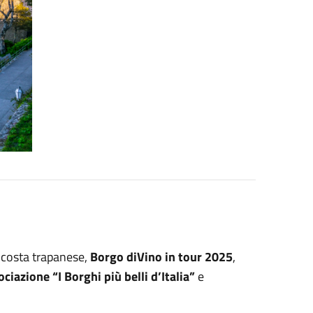
 costa trapanese,
Borgo diVino in tour 2025
,
ciazione “I Borghi più belli d’Italia”
e