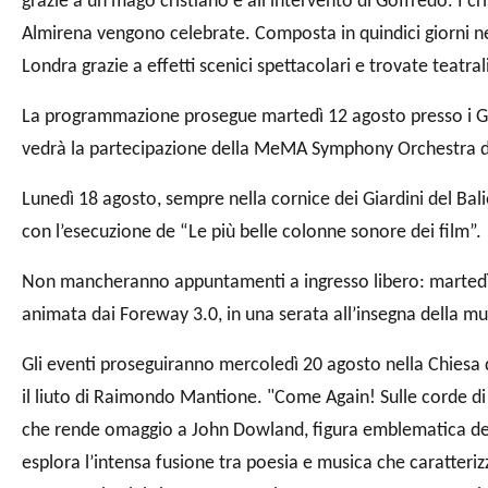
grazie a un mago cristiano e all’intervento di Goffredo. I cr
Almirena vengono celebrate. Composta in quindici giorni n
Londra grazie a effetti scenici spettacolari e trovate teatral
La programmazione prosegue martedì 12 agosto presso i Giar
vedrà la partecipazione della MeMA Symphony Orchestra d
Lunedì 18 agosto, sempre nella cornice dei Giardini del Bali
con l’esecuzione de “Le più belle colonne sonore dei film”.
Non mancheranno appuntamenti a ingresso libero: martedì 1
animata dai Foreway 3.0, in una serata all’insegna della 
Gli eventi proseguiranno mercoledì 20 agosto nella Chiesa d
il liuto di Raimondo Mantione. "Come Again! Sulle corde di
che rende omaggio a John Dowland, figura emblematica dell
esplora l’intensa fusione tra poesia e musica che caratteri