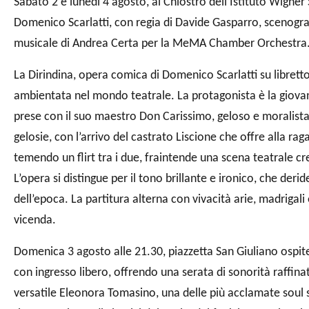
Sabato 2 e lunedì 4 agosto, al Chiostro dell’Istituto Wigner
Domenico Scarlatti, con regia di Davide Gasparro, scenogra
musicale di Andrea Certa per la MeMA Chamber Orchestra
La Dirindina, opera comica di Domenico Scarlatti su libretto
ambientata nel mondo teatrale. La protagonista è la giovan
prese con il suo maestro Don Carissimo, geloso e moralista.
gelosie, con l’arrivo del castrato Liscione che offre alla r
temendo un flirt tra i due, fraintende una scena teatrale c
L’opera si distingue per il tono brillante e ironico, che der
dell’epoca. La partitura alterna con vivacità arie, madrigali
vicenda.
Domenica 3 agosto alle 21.30, piazzetta San Giuliano ospite
con ingresso libero, offrendo una serata di sonorità raffinat
versatile Eleonora Tomasino, una delle più acclamate soul s