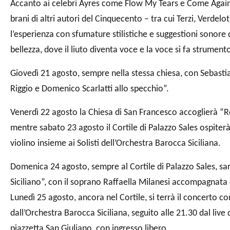
Accanto ai celebri Ayres come Flow My Tears e Come Again,
brani di altri autori del Cinquecento – tra cui Terzi, Verde
l’esperienza con sfumature stilistiche e suggestioni sonor
bellezza, dove il liuto diventa voce e la voce si fa strument
Giovedì 21 agosto, sempre nella stessa chiesa, con Sebasti
Riggio e Domenico Scarlatti allo specchio”.
Venerdì 22 agosto la Chiesa di San Francesco accoglierà “
mentre sabato 23 agosto il Cortile di Palazzo Sales ospiter
violino insieme ai Solisti dell’Orchestra Barocca Siciliana.
Domenica 24 agosto, sempre al Cortile di Palazzo Sales, sarà
Siciliano”, con il soprano Raffaella Milanesi accompagnata d
Lunedì 25 agosto, ancora nel Cortile, si terrà il concerto 
dall’Orchestra Barocca Siciliana, seguito alle 21.30 dal live
piazzetta San Giuliano, con ingresso libero.