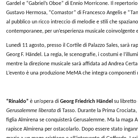
Gardel e “Gabriel’s Oboe” di Ennio Morricone. Il repertorio
Gustavo Hermosa, “Comastor” di Francesco Angelis e “Tang
al pubblico un ricco intreccio di melodie e stili che spazian
contemporanee, per un’esperienza musicale coinvolgente e 
Lunedì 11 agosto, presso il Cortile di Palazzo Sales, sarà 
Georg F. Händel. La regia, le scenografie, i costumi e l’ill
mentre la direzione musicale sarà affidata ad Andrea Cert
L’evento è una produzione MeMA che integra componenti mus
“Rinaldo”
è un’opera di
Georg Friedrich Händel
su libretto
Gerusalemme liberata
di Tasso. Durante la Prima Crociata
figlia Almirena se conquisterà Gerusalemme. Ma la maga Arm
rapisce Almirena per ostacolarlo. Dopo essere stato inganna