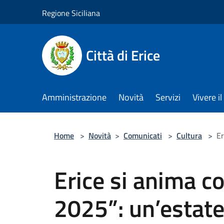
Salta al contenuto principale
Regione Siciliana
Città di Erice
Amministrazione
Novità
Servizi
Vivere 
Home
>
Novità
>
Comunicati
>
Cultura
>
Er
Erice si anima 
2025”: un’estate