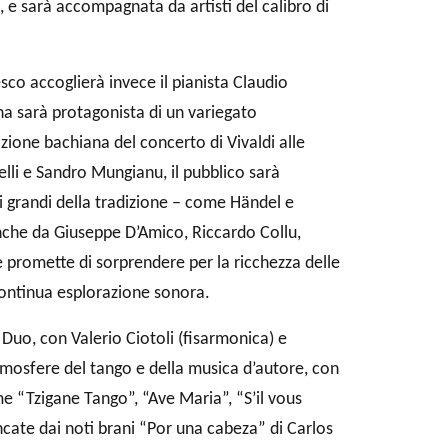
e, e sarà accompagnata da artisti del calibro di
sco accoglierà invece il pianista Claudio
nna sarà protagonista di un variegato
izione bachiana del concerto di Vivaldi alle
lli e Sandro Mungianu, il pubblico sarà
 grandi della tradizione – come Händel e
anche da Giuseppe D’Amico, Riccardo Collu,
 promette di sorprendere per la ricchezza delle
continua esplorazione sonora.
 Duo, con Valerio Ciotoli (fisarmonica) e
tmosfere del tango e della musica d’autore, con
me “Tzigane Tango”, “Ave Maria”, “S’il vous
ncate dai noti brani “Por una cabeza” di Carlos