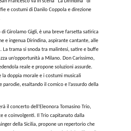
 San Francesco va in scena “La Dirindina” di
fie e costumi di Danilo Coppola e direzione
.
 di Girolamo Gigli, è una breve farsetta satirica
e e ingenua Dirindina, aspirante cantante, alle
 La trama si snoda tra malintesi, satire e buffe
agazza un’opportunità a Milano. Don Carissimo,
redendola reale e propone soluzioni assurde.
ide la doppia morale e i costumi musicali
 e parodie, esaltando il comico e l’assurdo della
rà il concerto dell’Eleonora Tomasino Trio,
e e coinvolgenti. Il Trio capitanato dalla
inger della Sicilia, propone un repertorio che