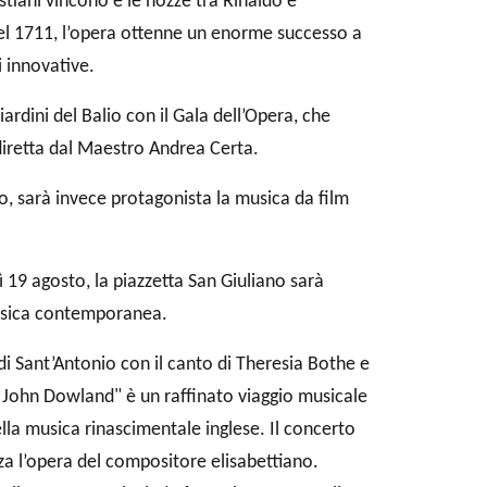
istiani vincono e le nozze tra Rinaldo e
el 1711, l’opera ottenne un enorme successo a
i innovative.
dini del Balio con il Gala dell’Opera, che
iretta dal Maestro Andrea Certa.
o, sarà invece protagonista la musica da film
9 agosto, la piazzetta San Giuliano sarà
musica contemporanea.
i Sant’Antonio con il canto di Theresia Bothe e
 John Dowland" è un raffinato viaggio musicale
a musica rinascimentale inglese. Il concerto
zza l’opera del compositore elisabettiano.