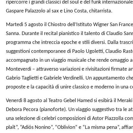
ripercorre i grandi classici del soul e del funk internazional
Gaspare Palazzolo al sax e Lino Costa, chitarrista.
Martedì 5 agosto il Chiostro dell’Istituto Wigner San France
Sanna. Durante il recital pianistico il talento di Claudio Sa
programma che intreccia epoche e stili diversi. Dalla trascr
suggestioni contemporanee di Paolo Ugoletti, Claudio Raste
accompagnato in un viaggio musicale che rende omaggio ai
Monteverdi – attraverso variazioni e rivisitazioni firmate 
Gabrio Taglietti e Gabriele Verdinelli. Un appuntamento che
proposte e la capacità di unire classico e moderno in una 
Venerdì 8 agosto al Teatro Gebel Hamed si esibirà il Meraki
Debora Pecora (pianoforte). Un viaggio suggestivo tra le a
una selezione di celebri composizioni di Astor Piazzolla co
plaît”, “Adiós Nonino”, “Oblivion” e “La misma pena”, affia