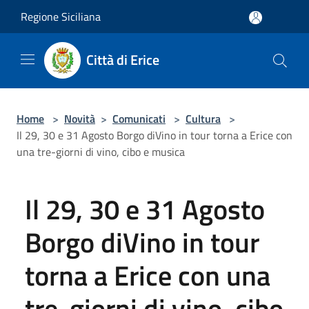
Salta al contenuto principale
Regione Siciliana
Città di Erice
Home
>
Novità
>
Comunicati
>
Cultura
>
Il 29, 30 e 31 Agosto Borgo diVino in tour torna a Erice con
una tre-giorni di vino, cibo e musica
Il 29, 30 e 31 Agosto
Borgo diVino in tour
torna a Erice con una
tre-giorni di vino, cibo