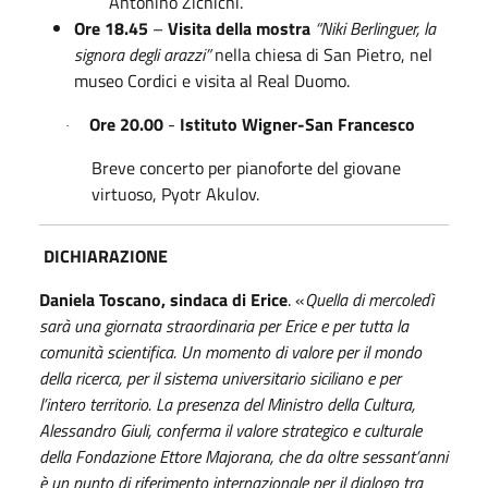
Antonino Zichichi.
Ore 18.45
–
Visita della mostra
“Niki Berlinguer, la
signora degli arazzi”
nella chiesa di San Pietro, nel
museo Cordici e visita al Real Duomo
.
Ore 20
.00
-
Istituto Wigner-San Francesco
·
Breve concerto per pianoforte del giovane
virtuoso, Pyotr Akulov.
DICHIARAZIONE
Daniela Toscano, sindaca di Erice
. «
Quella di mercoledì
sarà una giornata straordinaria per Erice e per tutta la
comunità scientifica. U
n momento di valore per il mondo
della ricerca, per il sistema universitario siciliano e per
l’intero territorio.
La presenza del Ministro della Cultura,
Alessandro Giuli, conferma il valore strategico e culturale
della Fondazione Ettore Majorana, che da oltre sessant’anni
è un punto di riferimento internazionale per il dialogo tra