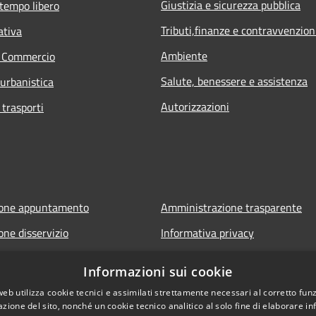
Giustizia e sicurezza pubblica
 tempo libero
Tributi,finanze e contravvenzion
ativa
Ambiente
e Commercio
Salute, benessere e assistenza
 urbanistica
Autorizzazioni
 trasporti
ione appuntamento
Amministrazione trasparente
one disservizio
Informativa privacy
FAQ
Note legali
Informazioni sui cookie
 assistenza
Dichiarazione di accessibilità
web utilizza cookie tecnici e assimilati strettamente necessari al corretto fu
azione del sito, nonché un cookie tecnico analitico al solo fine di elaborare i