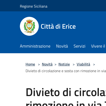
Salta al contenuto principale
Regione Siciliana
Città di Erice
Amministrazione
Novità
Servizi
Vivere 
Home
>
Novità
>
Notizie
>
Viabilità
>
Divieto di circolazione e sosta con rimozione in v
Divieto di circol
rimozione in via