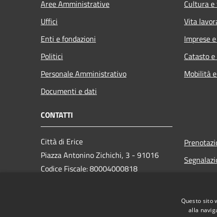
Aree Amministrative
Cultura e
Uffici
Vita lavor
Enti e fondazioni
Imprese 
Politici
Catasto e
Personale Amministrativo
Mobilità e
Documenti e dati
CONTATTI
Città di Erice
Prenotaz
Piazza Antonino Zichichi, 3 - 91016
Segnalazi
Codice Fiscale: 80004000818
Leggi le 
PEC:
Richiesta
protocollo@pec.comune.erice.tp.it
Questo sito 
Centralino Unico: 0923 502111
alla navig