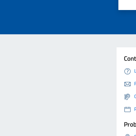
Cont
Prob