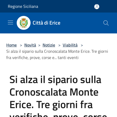
Salta al contenuto principale
Regione Siciliana
Città di Erice
Home
>
Novità
>
Notizie
>
Viabilità
>
Si alza il sipario sulla Cronoscalata Monte Erice. Tre giorni
fra verifiche, prove, corse e... tanti eventi
Si alza il sipario sulla
Cronoscalata Monte
Erice. Tre giorni fra
verifiche, prove, corse