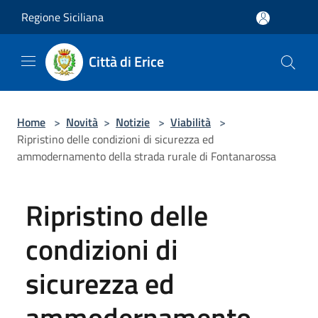
Salta al contenuto principale
Regione Siciliana
Città di Erice
Home
>
Novità
>
Notizie
>
Viabilità
>
Ripristino delle condizioni di sicurezza ed
ammodernamento della strada rurale di Fontanarossa
Ripristino delle
condizioni di
sicurezza ed
ammodernamento