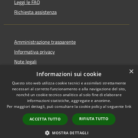
Leggi le FAQ
Richiesta assistenza
Amministrazione trasparente
Informativa privacy
Note legali
×
Dichiarazione di accessibilità
Informazioni sui cookie
Questo sito web utilizza cookie tecnici e assimilati strettamente
necessari al corretto funzionamento e alla navigazione del sito,
nonché un cookie tecnico analitico al solo fine di elaborare
informazioni statistiche, aggregate e anonime.
RSS
Copyright © 2026 • Città di
Per maggiori dettagli, può consultare la cookie policy al seguente
link
Accessibilità
Erice • Powered by
Privacy
Municipium
Accesso
•
RIFIUTA TUTTO
ACCETTA TUTTO
Cookie
redazione
Mappa del sito
MOSTRA DETTAGLI