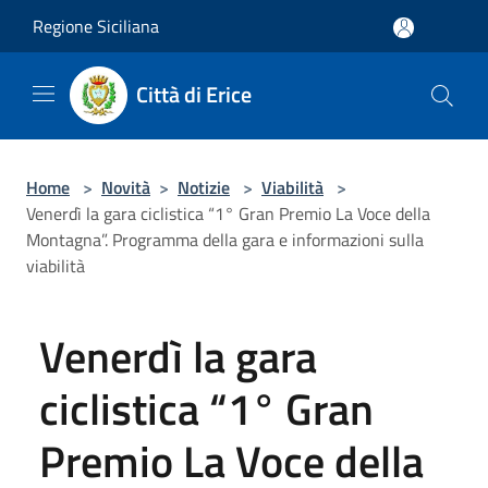
Salta al contenuto principale
Regione Siciliana
Città di Erice
Home
>
Novità
>
Notizie
>
Viabilità
>
Venerdì la gara ciclistica “1° Gran Premio La Voce della
Montagna”. Programma della gara e informazioni sulla
viabilità
Venerdì la gara
ciclistica “1° Gran
Premio La Voce della