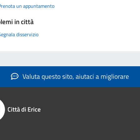
Prenota un appuntamento
lemi in città
Segnala disservizio
Valuta questo sito, aiutaci a migliorare
Città di Erice