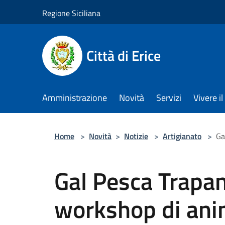
Salta al contenuto principale
Regione Siciliana
Città di Erice
Amministrazione
Novità
Servizi
Vivere 
Home
>
Novità
>
Notizie
>
Artigianato
>
Ga
Gal Pesca Trapane
workshop di anim