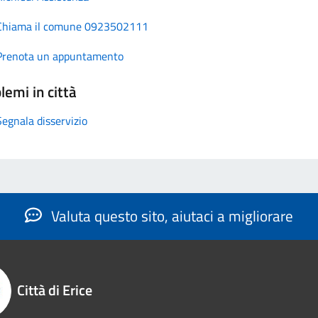
Chiama il comune 0923502111
Prenota un appuntamento
lemi in città
Segnala disservizio
Valuta questo sito, aiutaci a migliorare
Città di Erice