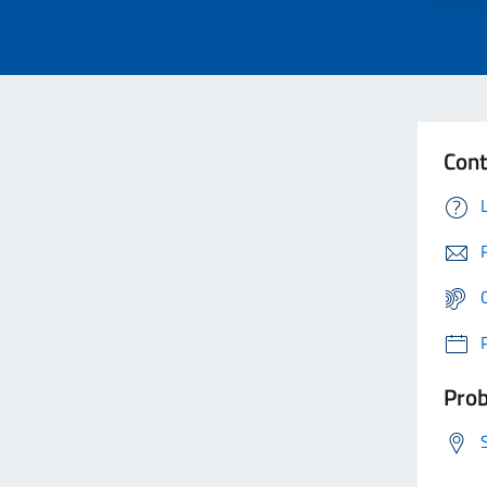
Cont
Prob