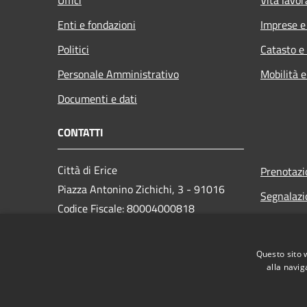
Uffici
Vita lavor
Enti e fondazioni
Imprese 
Politici
Catasto e
Personale Amministrativo
Mobilità e
Documenti e dati
CONTATTI
Città di Erice
Prenotaz
Piazza Antonino Zichichi, 3 - 91016
Segnalazi
Codice Fiscale: 80004000818
Leggi le 
PEC:
Richiesta
protocollo@pec.comune.erice.tp.it
Questo sito 
Centralino Unico: 0923 502111
alla navig