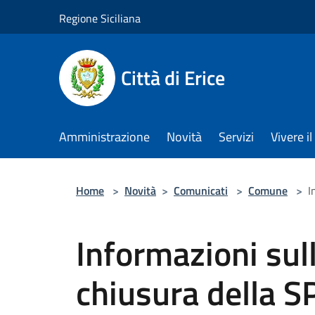
Salta al contenuto principale
Regione Siciliana
Città di Erice
Amministrazione
Novità
Servizi
Vivere 
Home
>
Novità
>
Comunicati
>
Comune
>
I
Informazioni sull
chiusura della SP