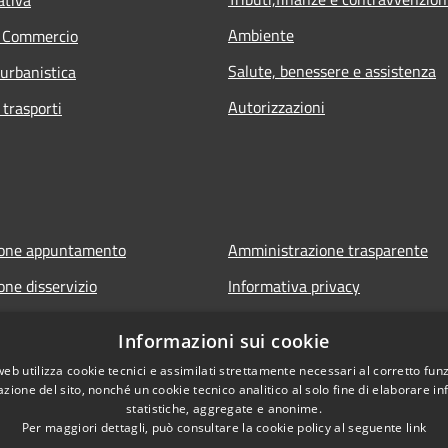
ativa
Ambiente
e Commercio
Salute, benessere e assistenza
 urbanistica
Autorizzazioni
 trasporti
ione appuntamento
Amministrazione trasparente
one disservizio
Informativa privacy
FAQ
Note legali
Informazioni sui cookie
 assistenza
Dichiarazione di accessibilità
web utilizza cookie tecnici e assimilati strettamente necessari al corretto fu
azione del sito, nonché un cookie tecnico analitico al solo fine di elaborare i
statistiche, aggregate e anonime.
Per maggiori dettagli, può consultare la cookie policy al seguente
link