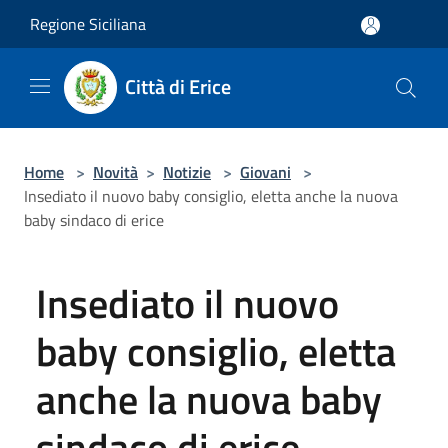
Salta al contenuto principale
Regione Siciliana
Città di Erice
Home
>
Novità
>
Notizie
>
Giovani
>
Insediato il nuovo baby consiglio, eletta anche la nuova
baby sindaco di erice
Insediato il nuovo
baby consiglio, eletta
anche la nuova baby
sindaco di erice