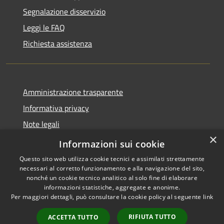
Segnalazione disservizio
Leggi le FAQ
Richiesta assistenza
Amministrazione trasparente
Informativa privacy
Note legali
×
Dichiarazione di accessibilità
Informazioni sui cookie
Questo sito web utilizza cookie tecnici e assimilati strettamente
necessari al corretto funzionamento e alla navigazione del sito,
nonché un cookie tecnico analitico al solo fine di elaborare
informazioni statistiche, aggregate e anonime.
RSS
Copyright © 2026 • Città di
Per maggiori dettagli, può consultare la cookie policy al seguente
link
Accessibilità
Erice • Powered by
Privacy
Municipium
Accesso
•
RIFIUTA TUTTO
ACCETTA TUTTO