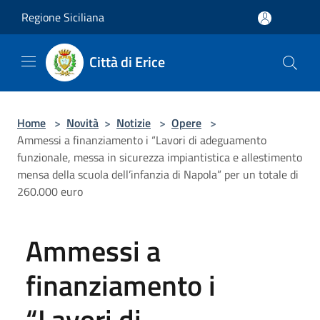
Salta al contenuto principale
Regione Siciliana
Città di Erice
Home
>
Novità
>
Notizie
>
Opere
>
Ammessi a finanziamento i “Lavori di adeguamento
funzionale, messa in sicurezza impiantistica e allestimento
mensa della scuola dell’infanzia di Napola” per un totale di
260.000 euro
Ammessi a
finanziamento i
“Lavori di