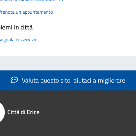
Prenota un appuntamento
lemi in città
Segnala disservizio
Valuta questo sito, aiutaci a migliorare
Città di Erice