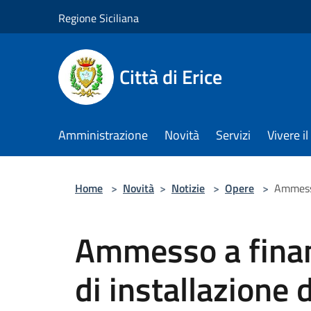
Salta al contenuto principale
Regione Siciliana
Città di Erice
Amministrazione
Novità
Servizi
Vivere 
Home
>
Novità
>
Notizie
>
Opere
>
Ammesso
Ammesso a fina
di installazione 