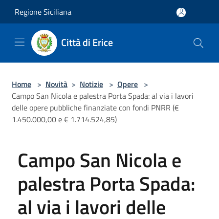
Salta al contenuto principale
Regione Siciliana
Città di Erice
Home
>
Novità
>
Notizie
>
Opere
>
Campo San Nicola e palestra Porta Spada: al via i lavori
delle opere pubbliche finanziate con fondi PNRR (€
1.450.000,00 e € 1.714.524,85)
Campo San Nicola e
palestra Porta Spada:
al via i lavori delle