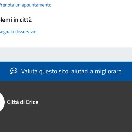
Prenota un appuntamento
lemi in città
Segnala disservizio
Valuta questo sito, aiutaci a migliorare
Città di Erice