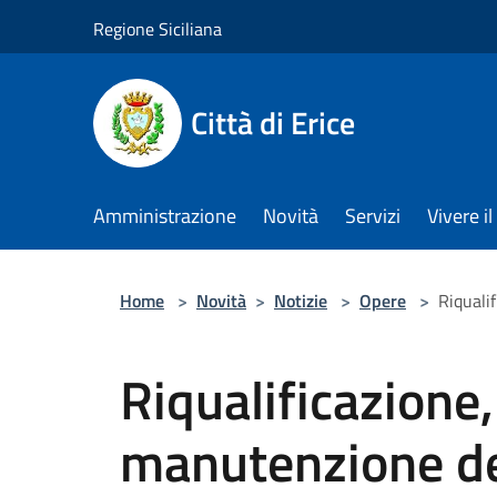
Salta al contenuto principale
Regione Siciliana
Città di Erice
Amministrazione
Novità
Servizi
Vivere 
Home
>
Novità
>
Notizie
>
Opere
>
Riquali
Riqualificazion
manutenzione de