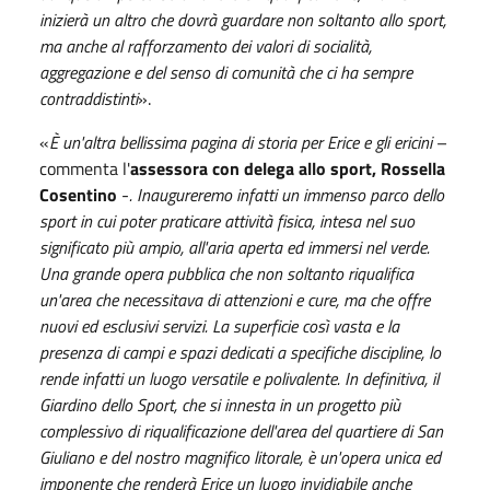
inizierà un altro che dovrà guardare non soltanto allo sport,
ma anche al rafforzamento dei valori di socialità,
aggregazione e del senso di comunità che ci ha sempre
contraddistinti
».
«
È un'altra bellissima pagina di storia per Erice e gli ericini
–
commenta l'
assessora con delega allo sport, Rossella
Cosentino
-
. Inaugureremo infatti un immenso parco dello
sport in cui poter praticare attività fisica, intesa nel suo
significato più ampio, all'aria aperta ed immersi nel verde.
Una grande opera pubblica che non soltanto riqualifica
un'area che necessitava di attenzioni e cure, ma che offre
nuovi ed esclusivi servizi. La superficie così vasta e la
presenza di campi e spazi dedicati a specifiche discipline, lo
rende infatti un luogo versatile e polivalente. In definitiva, il
Giardino dello Sport, che si innesta in un progetto più
complessivo di riqualificazione dell'area del quartiere di San
Giuliano e del nostro magnifico litorale, è un'opera unica ed
imponente che renderà Erice un luogo invidiabile anche