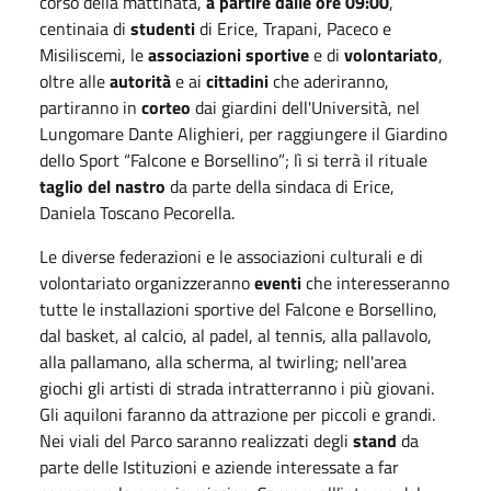
corso della mattinata,
a partire dalle ore 09:00
,
centinaia di
studenti
di Erice, Trapani, Paceco e
Misiliscemi, le
associazioni sportive
e di
volontariato
,
oltre alle
autorità
e ai
cittadini
che aderiranno,
partiranno in
corteo
dai giardini dell'Università, nel
Lungomare Dante Alighieri, per raggiungere il Giardino
dello Sport “Falcone e Borsellino”; lì si terrà il rituale
taglio del nastro
da parte della sindaca di Erice,
Daniela Toscano Pecorella.
Le diverse federazioni e le associazioni culturali e di
volontariato organizzeranno
eventi
che interesseranno
tutte le installazioni sportive del Falcone e Borsellino,
dal basket, al calcio, al padel, al tennis, alla pallavolo,
alla pallamano, alla scherma, al twirling; nell'area
giochi gli artisti di strada intratterranno i più giovani.
Gli aquiloni faranno da attrazione per piccoli e grandi.
Nei viali del Parco saranno realizzati degli
stand
da
parte delle Istituzioni e aziende interessate a far