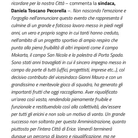
ricordare per la nostra Città
– commenta la
sindaca,
Daniela Toscano Pecorella
–
. Non nascondo l'emozione e
l'orgoglio nell'annunciare questo evento che rappresenta il
culmine di un grande e faticoso lavoro messo in piedi negli
anni, un vero e proprio sogno in cui tanti hanno creduto,
nell'ambito di un progetto sportivo di ampio respiro che
punta alla piena fruibilità di altri impianti come il campo
Mokarta, il campo San Nicola e la palestra di Porta Spada.
Sono stati anni travagliati in cui il sincero impegno messo in
campo da parte di tutti (uffici, progettisti, imprese etc...), col
decisivo contributo del vicesindaco Gianni Mauro e con un
grandissimo e meritevole gioco di squadra, ha generato gli
importanti frutti che oggi raccogliamo. Aver riqualificato
un'area così vasta, rendendola pienamente fruibile e
funzionale e restituendola così alla collettività, dev'essere
per tutti gli ericini e non solo un motivo di vanto. Un grande
successo non soltanto per questa Amministrazione, quanto
piuttosto per l'intera Città di Erice. Venerdì terminerà
dunque un percorso di lavoro e riqualificazione, ma ne