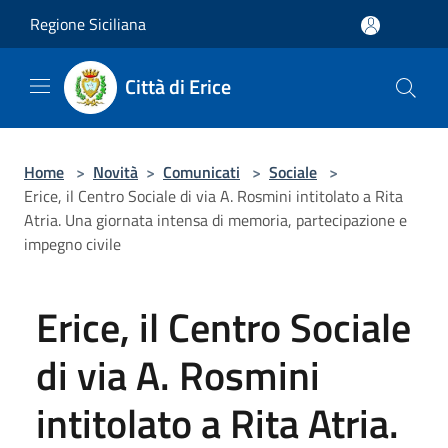
Salta al contenuto principale
Regione Siciliana
Città di Erice
Home
>
Novità
>
Comunicati
>
Sociale
>
Erice, il Centro Sociale di via A. Rosmini intitolato a Rita
Atria. Una giornata intensa di memoria, partecipazione e
impegno civile
Erice, il Centro Sociale
di via A. Rosmini
intitolato a Rita Atria.