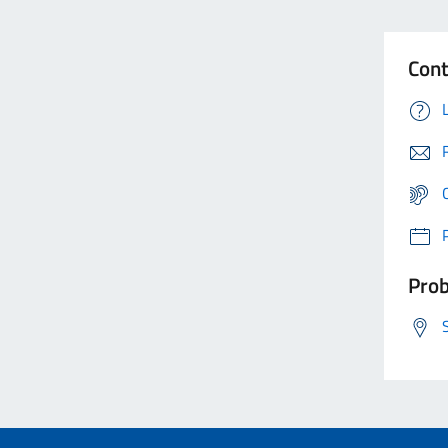
Cont
Prob