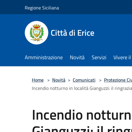
Salta al contenuto principale
Regione Siciliana
Città di Erice
Amministrazione
Novità
Servizi
Vivere 
Home
>
Novità
>
Comunicati
>
Protezione Civ
Incendio notturno in località Gianguzzi: il ringra
Incendio notturno
Gianguzzi: il ri