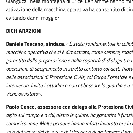
Gianguzzi, nella montagna di Erice. Le fiamme hanno min
attivazione della macchina operativa ha consentito di ci
evitando danni maggiori.
DICHIARAZIONI
Daniela Toscano, sindaca
. «
È stata fondamentale la collab
macchina operativa che si è dimostrata, come sempre, rodat
garantita dalla preparazione e dalla capacità di dialogo tra i
operazioni di spegnimento in stretto contatto col dott. Tilotta
delle associazioni di Protezione Civile, col Corpo Forestale e
intervenuti. Invito i cittadini a non abbassare la guardia e
viene avvistato
».
Paolo Genco, assessore con delega alla Protezione Civi
agito sul campo e a chi, dietro le quinte, ha garantito il fu
comunicazione. Molte persone hanno infatti lavorato ore in 
solo dal senso del dovere e dal desiderio di proteggere il nost