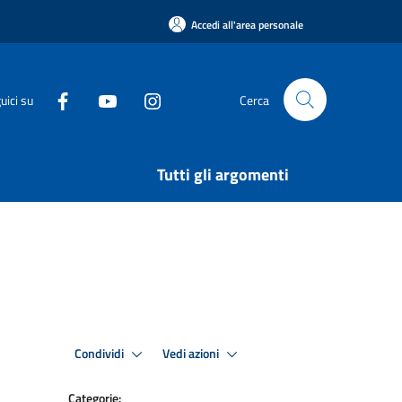
Accedi all'area personale
uici su
Cerca
Tutti gli argomenti
Condividi
Vedi azioni
Categorie: