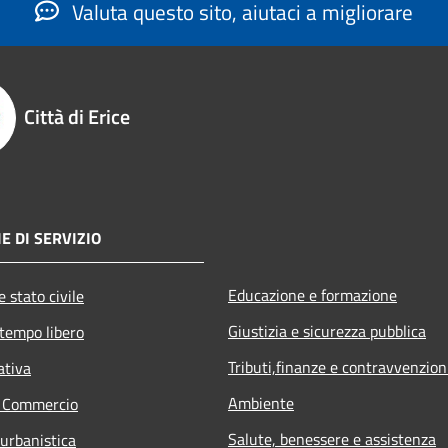
Valuta questo sito, aiutaci a migliorare
Città di Erice
E DI SERVIZIO
Educazione e formazione
 stato civile
Giustizia e sicurezza pubblica
 tempo libero
Tributi,finanze e contravvenzion
ativa
Ambiente
e Commercio
Salute, benessere e assistenza
 urbanistica