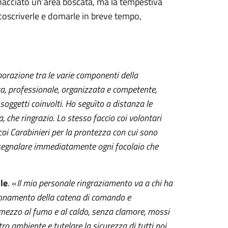
acciato un’area boscata, ma la tempestiva
rcoscriverle e domarle in breve tempo,
orazione tra le varie componenti della
a, professionale, organizzata e competente,
 soggetti coinvolti. Ho seguìto a distanza le
, che ringrazio. Lo stesso faccio coi volontari
 coi Carabinieri per la prontezza con cui sono
 a segnalare immediatamente ogni focolaio che
le
. «
Il mio personale ringraziamento va a chi ha
nzionamento della catena di comando e
mezzo al fumo e al caldo, senza clamore, mossi
ro ambiente e tutelare la sicurezza di tutti noi.