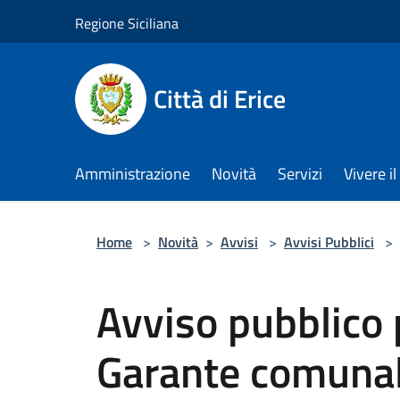
Salta al contenuto principale
Regione Siciliana
Città di Erice
Amministrazione
Novità
Servizi
Vivere 
Home
>
Novità
>
Avvisi
>
Avvisi Pubblici
>
Avviso pubblico 
Garante comunale