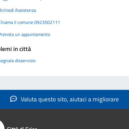
Richiedi Assistenza
Chiama il comune 0923502111
Prenota un appuntamento
lemi in città
Segnala disservizio
Valuta questo sito, aiutaci a migliorare