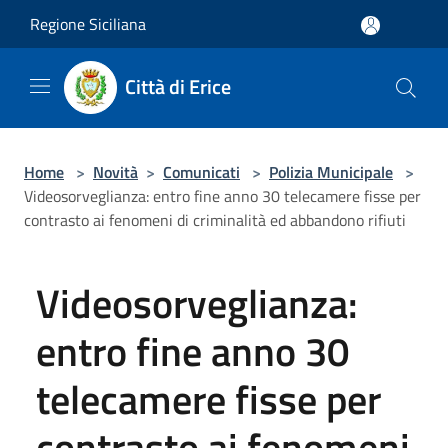
Salta al contenuto principale
Regione Siciliana
Città di Erice
Home
>
Novità
>
Comunicati
>
Polizia Municipale
>
Videosorveglianza: entro fine anno 30 telecamere fisse per
contrasto ai fenomeni di criminalità ed abbandono rifiuti
Videosorveglianza:
entro fine anno 30
telecamere fisse per
contrasto ai fenomeni