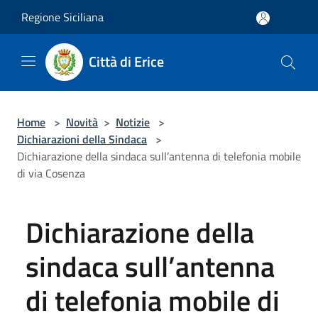
Salta al contenuto principale
Regione Siciliana
Città di Erice
Home
>
Novità
>
Notizie
>
Dichiarazioni della Sindaca
>
Dichiarazione della sindaca sull’antenna di telefonia mobile
di via Cosenza
Dichiarazione della
sindaca sull’antenna
di telefonia mobile di