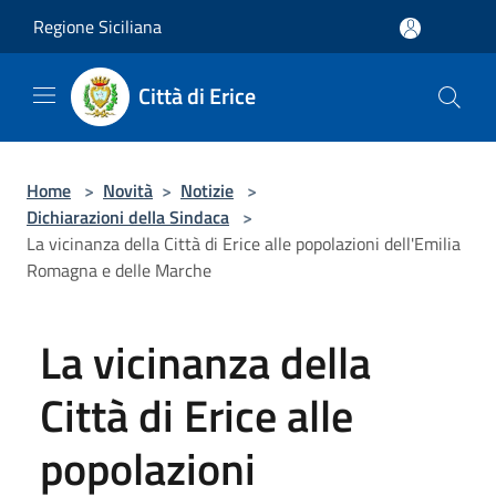
Salta al contenuto principale
Regione Siciliana
Città di Erice
Home
>
Novità
>
Notizie
>
Dichiarazioni della Sindaca
>
La vicinanza della Città di Erice alle popolazioni dell'Emilia
Romagna e delle Marche
La vicinanza della
Città di Erice alle
popolazioni