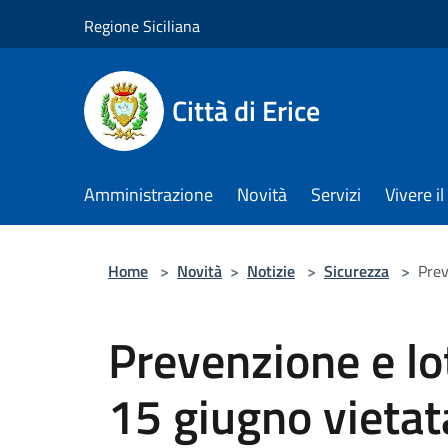
Salta al contenuto principale
Regione Siciliana
Città di Erice
Amministrazione
Novità
Servizi
Vivere 
Home
>
Novità
>
Notizie
>
Sicurezza
>
Prev
Prevenzione e lot
15 giugno vietat