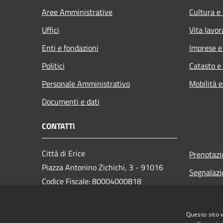
Aree Amministrative
Cultura e
Uffici
Vita lavor
Enti e fondazioni
Imprese 
Politici
Catasto e
Personale Amministrativo
Mobilità e
Documenti e dati
CONTATTI
Città di Erice
Prenotaz
Piazza Antonino Zichichi, 3 - 91016
Segnalazi
Codice Fiscale: 80004000818
Leggi le 
PEC:
Richiesta
protocollo@pec.comune.erice.tp.it
Questo sito 