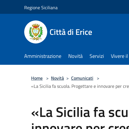
Salta al contenuto principale
Regione Siciliana
Città di Erice
Amministrazione
Novità
Servizi
Vivere 
Home
>
Novità
>
Comunicati
>
«La Sicilia fa scuola. Progettare e innovare per cr
«La Sicilia fa sc
innovare per cre