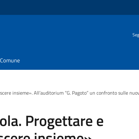
Seg
il Comune
escere insieme». All’auditorium “G. Pagoto” un confronto sulle nuov
uola. Progettare e
scere insieme».