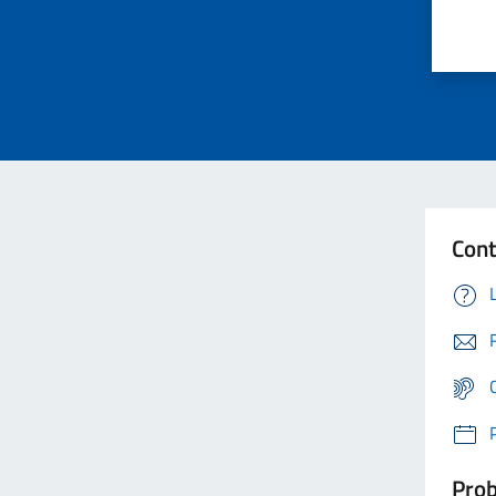
Cont
Prob