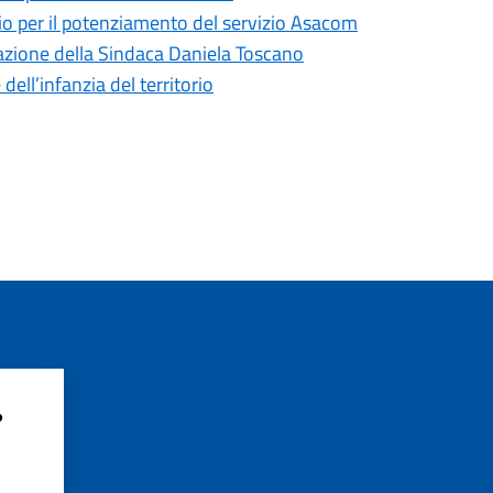
io per il potenziamento del servizio Asacom
azione della Sindaca Daniela Toscano
 dell’infanzia del territorio
?