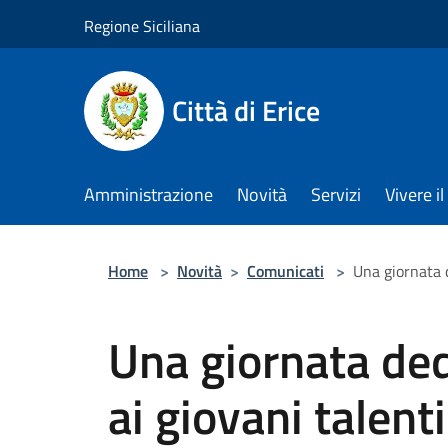
Salta al contenuto principale
Regione Siciliana
Città di Erice
Amministrazione
Novità
Servizi
Vivere 
Home
>
Novità
>
Comunicati
>
Una giornata d
Una giornata ded
ai giovani talent