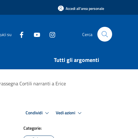
Accedi all'area personale
uici su
Cerca
Tutti gli argomenti
rassegna Cortili narranti a Erice
Condividi
Vedi azioni
Categorie: