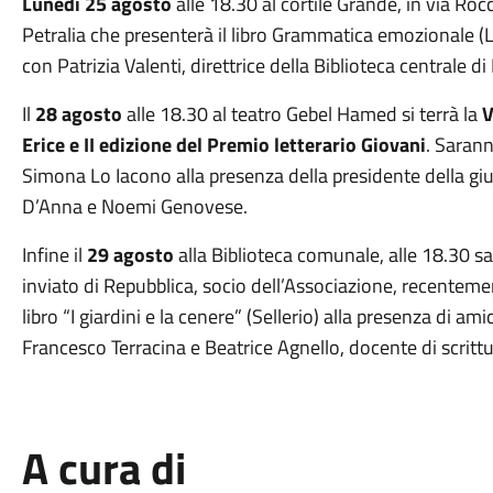
Lunedì 25 agosto
alle 18.30 al cortile Grande, in via Roc
Petralia che presenterà il libro Grammatica emozionale (Lu
con Patrizia Valenti, direttrice della Biblioteca centrale d
Il
28 agosto
alle 18.30 al teatro Gebel Hamed si terrà la
V
Erice e II edizione del Premio letterario Giovani
. Sarann
Simona Lo Iacono alla presenza della presidente della gi
D’Anna e Noemi Genovese.
Infine il
29 agosto
alla Biblioteca comunale, alle 18.30 sa
inviato di Repubblica, socio dell’Associazione, recentem
libro “I giardini e la cenere” (Sellerio) alla presenza di ami
Francesco Terracina e Beatrice Agnello, docente di scrittura
A cura di