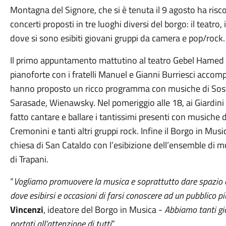
Montagna del Signore, che si è tenuta il 9 agosto ha risc
concerti proposti in tre luoghi diversi del borgo: il teatro, 
dove si sono esibiti giovani gruppi da camera e pop/rock.
Il primo appuntamento mattutino al teatro Gebel Hamed è
pianoforte con i fratelli Manuel e Gianni Burriesci acco
hanno proposto un ricco programma con musiche di Sosta
Sarasade, Wienawsky. Nel pomeriggio alle 18, ai Giardini d
fatto cantare e ballare i tantissimi presenti con musiche 
Cremonini e tanti altri gruppi rock. Infine il Borgo in Mus
chiesa di San Cataldo con l’esibizione dell’ensemble di 
di Trapani.
“
Vogliamo promuovere la musica e soprattutto dare spazio ai
dove esibirsi e occasioni di farsi conoscere ad un pubblico p
Vincenzi
, ideatore del Borgo in Musica -
Abbiamo tanti gi
portati all’attenzione di tutti
”.