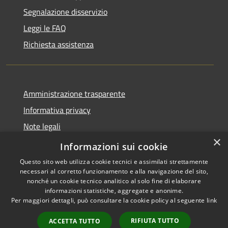
Segnalazione disservizio
Leggi le FAQ
Richiesta assistenza
Amministrazione trasparente
Informativa privacy
Note legali
×
Dichiarazione di accessibilità
Informazioni sui cookie
Questo sito web utilizza cookie tecnici e assimilati strettamente
necessari al corretto funzionamento e alla navigazione del sito,
nonché un cookie tecnico analitico al solo fine di elaborare
informazioni statistiche, aggregate e anonime.
RSS
Copyright © 2026 • Città di
Per maggiori dettagli, può consultare la cookie policy al seguente
link
Accessibilità
Erice • Powered by
Privacy
Municipium
Accesso
•
RIFIUTA TUTTO
ACCETTA TUTTO