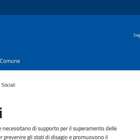
Seg
il Comune
 Sociali
i
che necessitano di supporto per il superamento delle
r prevenire gli stati di disagio e promuovono il