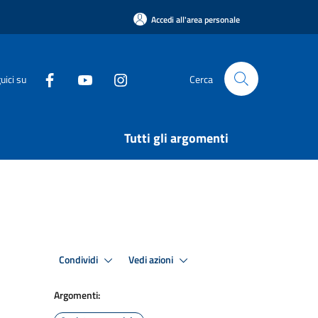
Accedi all'area personale
uici su
Cerca
Tutti gli argomenti
Condividi
Vedi azioni
Argomenti: