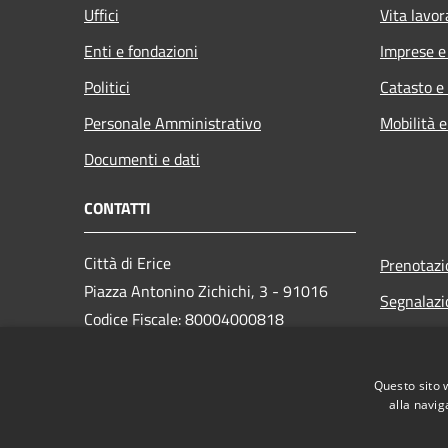
Uffici
Vita lavor
Enti e fondazioni
Imprese 
Politici
Catasto e
Personale Amministrativo
Mobilità e
Documenti e dati
CONTATTI
Città di Erice
Prenotaz
Piazza Antonino Zichichi, 3 - 91016
Segnalazi
Codice Fiscale: 80004000818
Leggi le 
PEC:
Richiesta
protocollo@pec.comune.erice.tp.it
Questo sito 
Centralino Unico: 0923 502111
alla navig