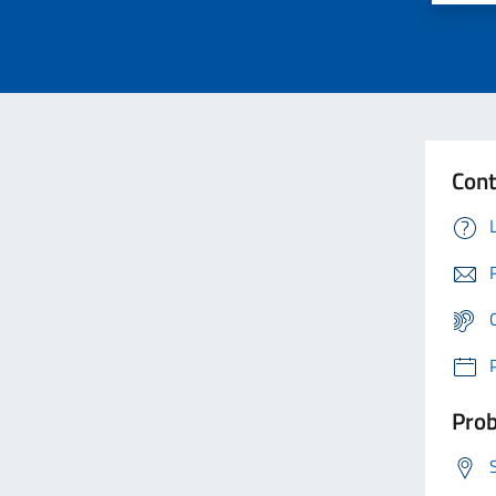
Cont
Prob