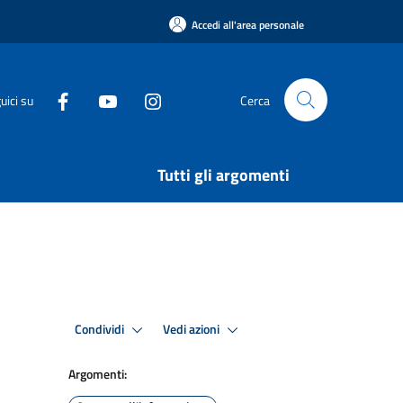
Accedi all'area personale
uici su
Cerca
Tutti gli argomenti
Condividi
Vedi azioni
Argomenti: