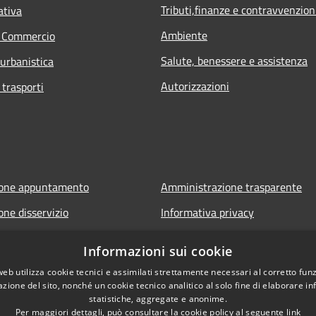
Tributi,finanze e contravvenzion
ativa
Ambiente
e Commercio
Salute, benessere e assistenza
 urbanistica
Autorizzazioni
 trasporti
ione appuntamento
Amministrazione trasparente
one disservizio
Informativa privacy
FAQ
Note legali
Informazioni sui cookie
 assistenza
Dichiarazione di accessibilità
web utilizza cookie tecnici e assimilati strettamente necessari al corretto fu
azione del sito, nonché un cookie tecnico analitico al solo fine di elaborare i
statistiche, aggregate e anonime.
Per maggiori dettagli, può consultare la cookie policy al seguente
link