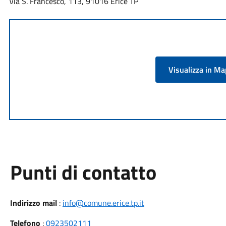
Via S. Francesco, 113, 91016 Erice TP
Visualizza in M
Punti di contatto
Indirizzo mail
:
info@comune.erice.tp.it
Telefono
:
0923502111