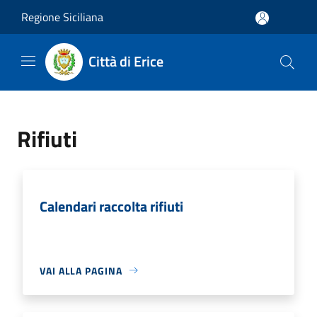
Salta al contenuto principale
Regione Siciliana
Città di Erice
Rifiuti
Calendari raccolta rifiuti
VAI ALLA PAGINA