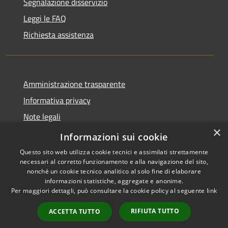
Segnalazione disservizio
Leggi le FAQ
Richiesta assistenza
Amministrazione trasparente
Informativa privacy
Note legali
×
Dichiarazione di accessibilità
Informazioni sui cookie
Questo sito web utilizza cookie tecnici e assimilati strettamente
necessari al corretto funzionamento e alla navigazione del sito,
nonché un cookie tecnico analitico al solo fine di elaborare
informazioni statistiche, aggregate e anonime.
RSS
Copyright © 2026 • Città di
Per maggiori dettagli, può consultare la cookie policy al seguente
link
Accessibilità
Erice • Powered by
Privacy
Municipium
Accesso
•
RIFIUTA TUTTO
ACCETTA TUTTO
Cookie
redazione