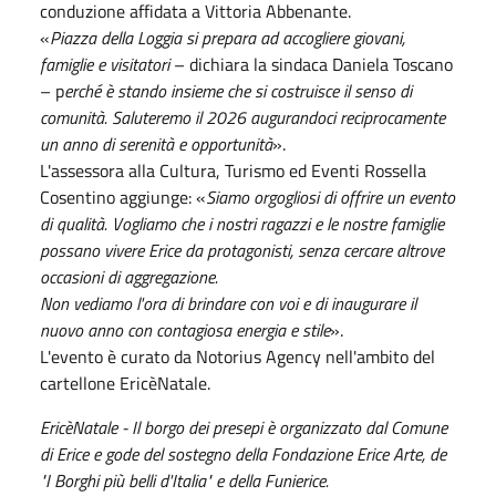
conduzione affidata a Vittoria Abbenante.
«
Piazza della Loggia si prepara ad accogliere giovani,
famiglie e visitatori
– dichiara la sindaca Daniela Toscano
– p
erché è stando insieme che si costruisce il senso di
comunità. Saluteremo il 2026 augurandoci reciprocamente
un anno di serenità e opportunità
».
L'assessora alla Cultura, Turismo ed Eventi Rossella
Cosentino aggiunge: «
Siamo orgogliosi di offrire un evento
di qualità. Vogliamo che i nostri ragazzi e le nostre famiglie
possano vivere Erice da protagonisti, senza cercare altrove
occasioni di aggregazione.
Non vediamo l'ora di brindare con voi e di inaugurare il
nuovo anno con contagiosa energia e stile
».
L'evento è curato da Notorius Agency nell'ambito del
cartellone EricèNatale.
EricèNatale - Il borgo dei presepi è organizzato dal Comune
di Erice e gode del sostegno della Fondazione Erice Arte, de
"I Borghi più belli d'Italia" e della Funierice.