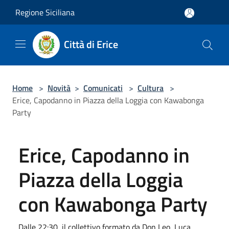
Salta al contenuto principale
Regione Siciliana
Città di Erice
Home
>
Novità
>
Comunicati
>
Cultura
>
Erice, Capodanno in Piazza della Loggia con Kawabonga
Party
Erice, Capodanno in
Piazza della Loggia
con Kawabonga Party
Dalle 22:30, il collettivo formato da Don Leo, Luca