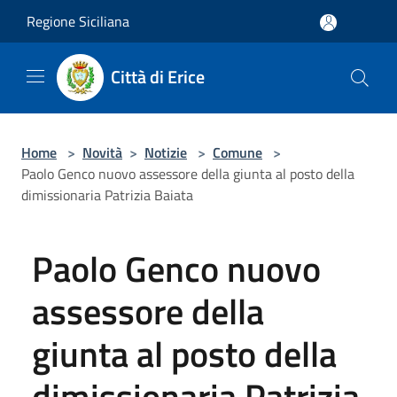
Salta al contenuto principale
Regione Siciliana
Città di Erice
Home
>
Novità
>
Notizie
>
Comune
>
Paolo Genco nuovo assessore della giunta al posto della
dimissionaria Patrizia Baiata
Paolo Genco nuovo
assessore della
giunta al posto della
dimissionaria Patrizia