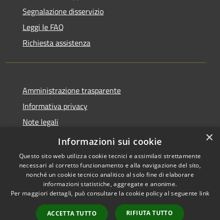
Segnalazione disservizio
Leggi le FAQ
Richiesta assistenza
Amministrazione trasparente
Informativa privacy
Note legali
×
Dichiarazione di accessibilità
Informazioni sui cookie
Questo sito web utilizza cookie tecnici e assimilati strettamente
necessari al corretto funzionamento e alla navigazione del sito,
nonché un cookie tecnico analitico al solo fine di elaborare
informazioni statistiche, aggregate e anonime.
RSS
Copyright © 2026 • Città di
Per maggiori dettagli, può consultare la cookie policy al seguente
link
Accessibilità
Erice • Powered by
Privacy
Municipium
Accesso
•
RIFIUTA TUTTO
ACCETTA TUTTO