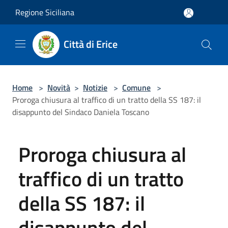
Salta al contenuto principale
Regione Siciliana
Città di Erice
Home
>
Novità
>
Notizie
>
Comune
>
Proroga chiusura al traffico di un tratto della SS 187: il
disappunto del Sindaco Daniela Toscano
Proroga chiusura al
traffico di un tratto
della SS 187: il
disappunto del