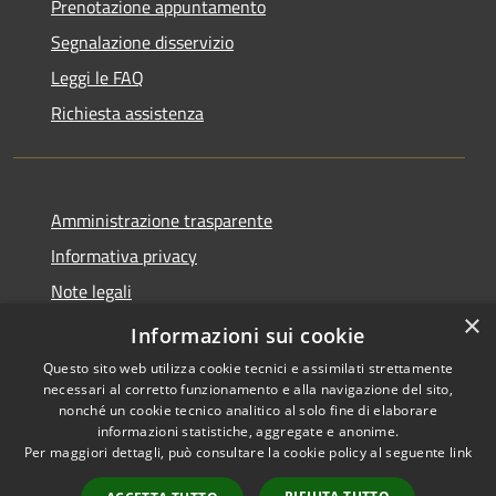
Prenotazione appuntamento
Segnalazione disservizio
Leggi le FAQ
Richiesta assistenza
Amministrazione trasparente
Informativa privacy
Note legali
×
Dichiarazione di accessibilità
Informazioni sui cookie
Questo sito web utilizza cookie tecnici e assimilati strettamente
necessari al corretto funzionamento e alla navigazione del sito,
nonché un cookie tecnico analitico al solo fine di elaborare
informazioni statistiche, aggregate e anonime.
RSS
Copyright © 2026 • Città di
Per maggiori dettagli, può consultare la cookie policy al seguente
link
Accessibilità
Erice • Powered by
Privacy
Municipium
Accesso
•