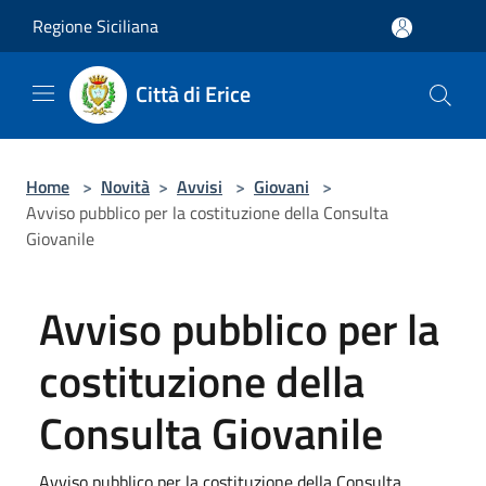
Salta al contenuto principale
Regione Siciliana
Città di Erice
Home
>
Novità
>
Avvisi
>
Giovani
>
Avviso pubblico per la costituzione della Consulta
Giovanile
Avviso pubblico per la
costituzione della
Consulta Giovanile
Avviso pubblico per la costituzione della Consulta