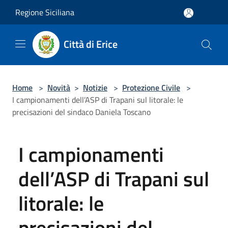
Salta al contenuto principale
Regione Siciliana
Città di Erice
Home
>
Novità
>
Notizie
>
Protezione Civile
>
I campionamenti dell’ASP di Trapani sul litorale: le
precisazioni del sindaco Daniela Toscano
I campionamenti
dell’ASP di Trapani sul
litorale: le
precisazioni del