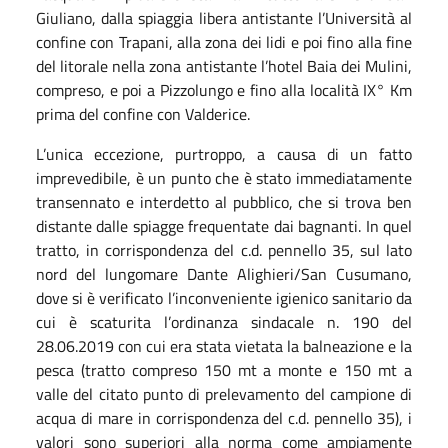
Giuliano, dalla spiaggia libera antistante l’Università al
confine con Trapani, alla zona dei lidi e poi fino alla fine
del litorale nella zona antistante l’hotel Baia dei Mulini,
compreso, e poi a Pizzolungo e fino alla località IX° Km
prima del confine con Valderice.
L’unica eccezione, purtroppo, a causa di un fatto
imprevedibile, è un punto che è stato immediatamente
transennato e interdetto al pubblico, che si trova ben
distante dalle spiagge frequentate dai bagnanti. In quel
tratto, in corrispondenza del c.d. pennello 35, sul lato
nord del lungomare Dante Alighieri/San Cusumano,
dove si è verificato l’inconveniente igienico sanitario da
cui è scaturita l’ordinanza sindacale n. 190 del
28.06.2019 con cui era stata vietata la balneazione e la
pesca (tratto compreso 150 mt a monte e 150 mt a
valle del citato punto di prelevamento del campione di
acqua di mare in corrispondenza del c.d. pennello 35), i
valori sono superiori alla norma come ampiamente