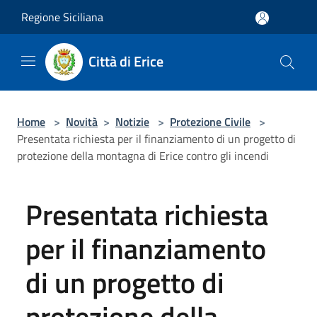
Salta al contenuto principale
Regione Siciliana
Città di Erice
Home
>
Novità
>
Notizie
>
Protezione Civile
>
Presentata richiesta per il finanziamento di un progetto di
protezione della montagna di Erice contro gli incendi
Presentata richiesta
per il finanziamento
di un progetto di
protezione della