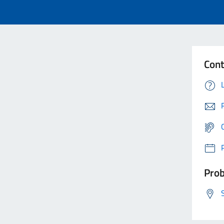
Cont
Prob