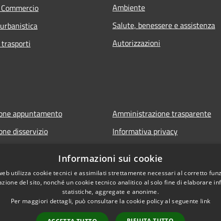
Ambiente
e Commercio
Salute, benessere e assistenza
 urbanistica
Autorizzazioni
 trasporti
ione appuntamento
Amministrazione trasparente
one disservizio
Informativa privacy
FAQ
Note legali
Informazioni sui cookie
 assistenza
Dichiarazione di accessibilità
web utilizza cookie tecnici e assimilati strettamente necessari al corretto fu
azione del sito, nonché un cookie tecnico analitico al solo fine di elaborare i
statistiche, aggregate e anonime.
Per maggiori dettagli, può consultare la cookie policy al seguente
link
RIFIUTA TUTTO