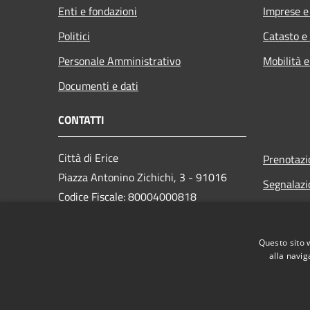
Enti e fondazioni
Imprese 
Politici
Catasto e
Personale Amministrativo
Mobilità e
Documenti e dati
CONTATTI
Città di Erice
Prenotaz
Piazza Antonino Zichichi, 3 - 91016
Segnalazi
Codice Fiscale: 80004000818
Leggi le 
PEC:
Richiesta
protocollo@pec.comune.erice.tp.it
Questo sito 
Centralino Unico: 0923 502111
alla navig