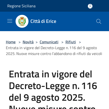
Salta al contenuto principale
Regione Siciliana
Città di Erice
Home
>
Novità
>
Comunicati
>
Rifiuti
>
Entrata in vigore del Decreto-Legge n. 116 del 9 agosto
2025. Nuove misure contro l’abbandono di rifiuti da veicoli
Entrata in vigore del
Decreto-Legge n. 116
del 9 agosto 2025.
Nuove misure contro