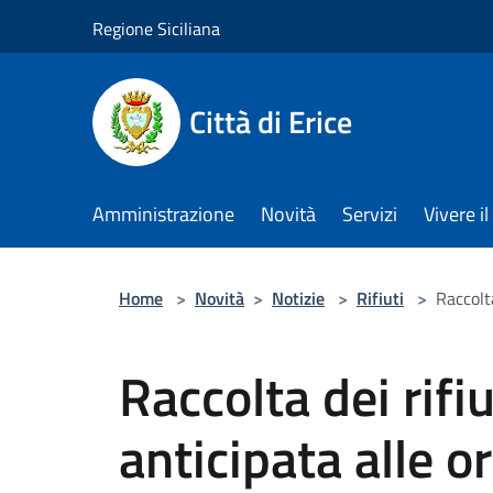
Salta al contenuto principale
Regione Siciliana
Città di Erice
Amministrazione
Novità
Servizi
Vivere 
Home
>
Novità
>
Notizie
>
Rifiuti
>
Raccolt
Raccolta dei rifiu
anticipata alle o