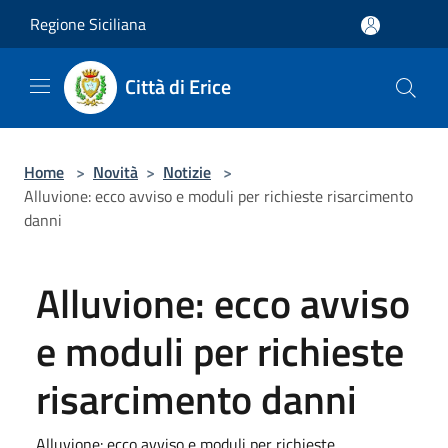
Salta al contenuto principale
Regione Siciliana
Città di Erice
Home
>
Novità
>
Notizie
>
Alluvione: ecco avviso e moduli per richieste risarcimento
danni
Alluvione: ecco avviso
e moduli per richieste
risarcimento danni
Alluvione: ecco avviso e moduli per richieste