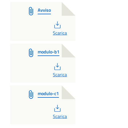
Avviso
PDF
Scarica
modulo-b1
PDF
Scarica
modulo-c1
PDF
Scarica