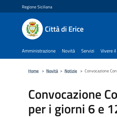
Salta al contenuto principale
Regione Siciliana
Città di Erice
Amministrazione
Novità
Servizi
Vivere 
Home
>
Novità
>
Notizie
>
Convocazione Cons
Convocazione Co
per i giorni 6 e