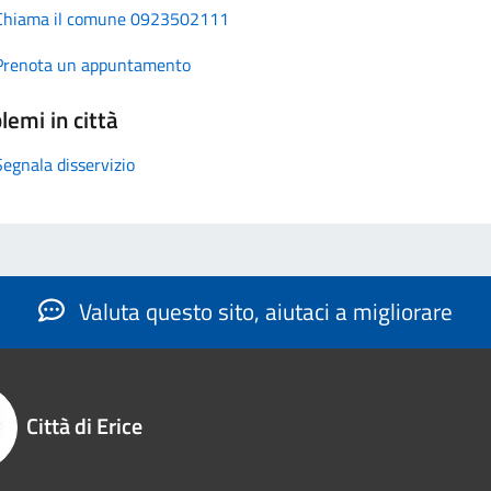
Chiama il comune 0923502111
Prenota un appuntamento
lemi in città
Segnala disservizio
Valuta questo sito, aiutaci a migliorare
Città di Erice