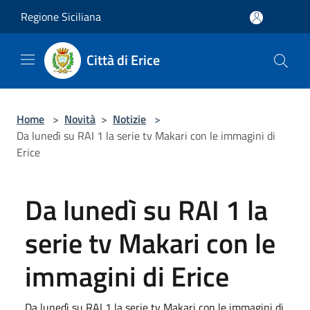
Salta al contenuto principale
Regione Siciliana
Città di Erice
Home
>
Novità
>
Notizie
>
Da lunedì su RAI 1 la serie tv Makari con le immagini di
Erice
Da lunedì su RAI 1 la
serie tv Makari con le
immagini di Erice
Da lunedì su RAI 1 la serie tv Makari con le immagini di