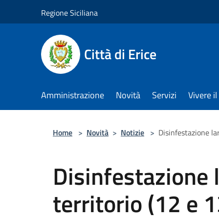
Salta al contenuto principale
Regione Siciliana
Città di Erice
Amministrazione
Novità
Servizi
Vivere 
Home
>
Novità
>
Notizie
>
Disinfestazione la
Disinfestazione l
territorio (12 e