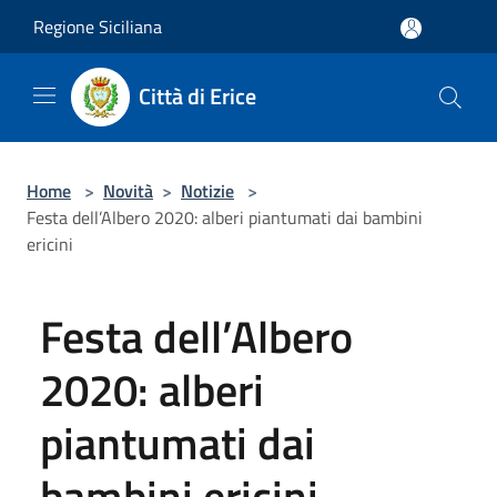
Salta al contenuto principale
Regione Siciliana
Città di Erice
Home
>
Novità
>
Notizie
>
Festa dell’Albero 2020: alberi piantumati dai bambini
ericini
Festa dell’Albero
2020: alberi
piantumati dai
bambini ericini