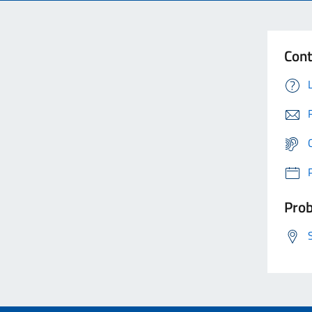
Cont
Prob