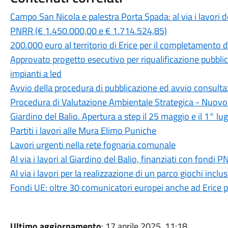
Campo San Nicola e palestra Porta Spada: al via i lavori d
PNRR (€ 1.450.000,00 e € 1.714.524,85)
200.000 euro al territorio di Erice per il completamento de
Approvato progetto esecutivo per riqualificazione pubblic
impianti a led
Avvio della procedura di pubblicazione ed avvio consulta
Procedura di Valutazione Ambientale Strategica - Nuovo 
Giardino del Balio. Apertura a step il 25 maggio e il 1° lug
Partiti i lavori alle Mura Elimo Puniche
Lavori urgenti nella rete fognaria comunale
Al via i lavori al Giardino del Balio, finanziati con fondi 
Al via i lavori per la realizzazione di un parco giochi inclu
Fondi UE: oltre 30 comunicatori europei anche ad Erice p
Ultimo aggiornamento
: 17 aprile 2025, 11:18