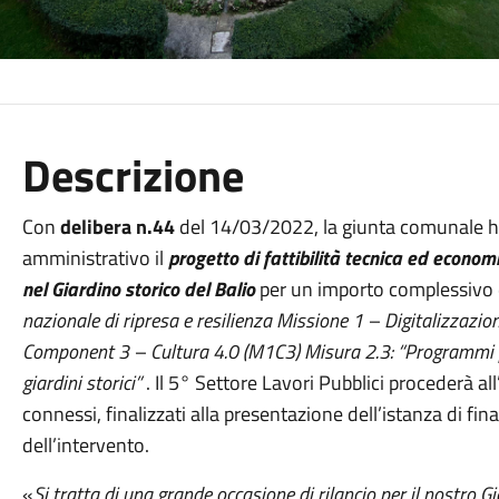
Descrizione
Con
delibera n.44
del 14/03/2022, la giunta comunale ha
amministrativo il
progetto di fattibilità tecnica ed econom
nel Giardino storico del Balio
per un importo complessivo 
nazionale di ripresa e resilienza Missione 1 – Digitalizzazion
Component 3 – Cultura 4.0 (M1C3) Misura 2.3: “Programmi per 
giardini storici”
. Il 5° Settore Lavori Pubblici procederà all
connessi, finalizzati alla presentazione dell’istanza di fi
dell’intervento.
«
Si tratta di una grande occasione di rilancio per il nostro Gi