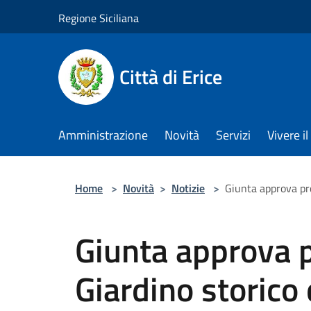
Salta al contenuto principale
Regione Siciliana
Città di Erice
Amministrazione
Novità
Servizi
Vivere 
Home
>
Novità
>
Notizie
>
Giunta approva pro
Giunta approva p
Giardino storico 