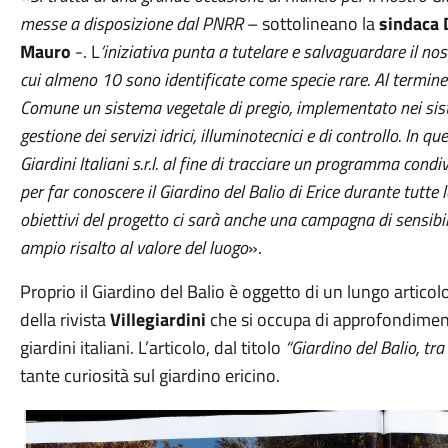
messe a disposizione dal PNRR
– sottolineano la
sindaca 
Mauro
-. L
’iniziativa punta a tutelare e salvaguardare il nos
cui almeno 10 sono identificate come specie rare. Al termine 
Comune un sistema vegetale di pregio, implementato nei sis
gestione dei servizi idrici, illuminotecnici e di controllo. In
Giardini Italiani s.r.l. al fine di tracciare un programma condi
per far conoscere il Giardino del Balio di Erice durante tutte 
obiettivi del progetto ci sarà anche una campagna di sensib
ampio risalto al valore del luogo
».
Proprio il Giardino del Balio è oggetto di un lungo artico
della rivista
Villegiardini
che si occupa di approfondimenti 
giardini italiani. L’articolo, dal titolo
“Giardino del Balio, tra
tante curiosità sul giardino ericino.