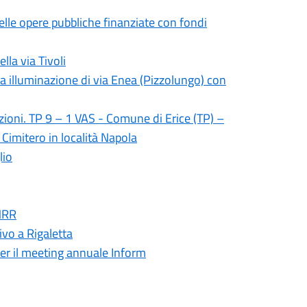
elle opere pubbliche finanziate con fondi
lla via Tivoli
a illuminazione di via Enea (Pizzolungo) con
zioni. TP 9 – 1 VAS - Comune di Erice (TP) –
Cimitero in località Napola
lio
PNRR
sivo a Rigaletta
er il meeting annuale Inform